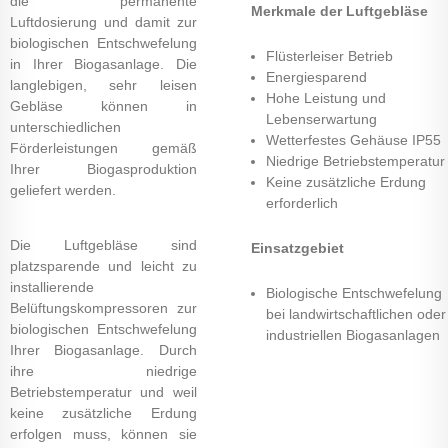
die permanente
Merkmale der Luftgebläse
Luftdosierung und damit zur
biologischen Entschwefelung
Flüsterleiser Betrieb
in Ihrer Biogasanlage. Die
Energiesparend
langlebigen, sehr leisen
Hohe Leistung und
Gebläse können in
Lebenserwartung
unterschiedlichen
Wetterfestes Gehäuse IP55
Förderleistungen gemäß
Niedrige Betriebstemperatur
Ihrer Biogasproduktion
Keine zusätzliche Erdung
geliefert werden.
erforderlich
Die Luftgebläse sind
Einsatzgebiet
platzsparende und leicht zu
installierende
Biologische Entschwefelung
Belüftungskompressoren zur
bei landwirtschaftlichen oder
biologischen Entschwefelung
industriellen Biogasanlagen
Ihrer Biogasanlage. Durch
ihre niedrige
Betriebstemperatur und weil
keine zusätzliche Erdung
erfolgen muss, können sie