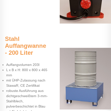
Stahl
Auffangwanne
- 200 Liter
Auffangvolumen 203l
L x B x H: 800 x 800 x 465
mm
mit ÜHP-Zulassung nach
StawaR, CE Zertifikat
robuste Ausführung aus
dichtgeschweißtem 3-mm-
Stahlblech,
pulverbeschichtet in Blau