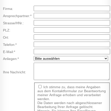
Firma:
Pflichtfeld
Ansprechpartner:
*
Strasse/HNr.:
PLZ:
Ort:
Pflichtfeld
Telefon:
*
Pflichtfeld
E-Mail:
*
Pflichtfeld
Anliegen:
*
Ihre Nachricht:
Ich stimme zu, dass meine Angaben
aus dem Kontaktformular zur Beantwortung
meiner Anfrage erhoben und verarbeitet
werden.
Die Daten werden nach abgeschlossener
Bearbeitung Ihrer Anfrage gelöscht.
Hinweis: Sie können Ihre Einwilligung